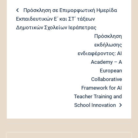
Πλοήγηση
Previous
Πρόσκληση σε Eπιμορφωτική Hμερίδα
post:
Εκπαιδευτικών Ε΄ και ΣΤ΄ τάξεων
άρθρων
Δημοτικών Σχολείων Ιεράπετρας
Next
Πρόσκληση
post:
εκδήλωσης
ενδιαφέροντος: AI
Academy – A
European
Collaborative
Framework for AI
Teacher Training and
School Innovation