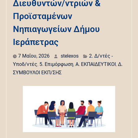
Διευθυντών/ντριών &
Προϊσταμένων
Νηπιαγωγείων Δήμου
Ιεράπετρας
7 Μαΐου, 2026
stelexos
2. Δ/ντές -
Υποδ/ντές
,
5. Επιμόρφωση
,
Α. ΕΚΠΑΙΔΕΥΤΙΚΟΙ
,
Δ.
ΣΥΜΒΟΥΛΟΙ ΕΚΠ/ΣΗΣ