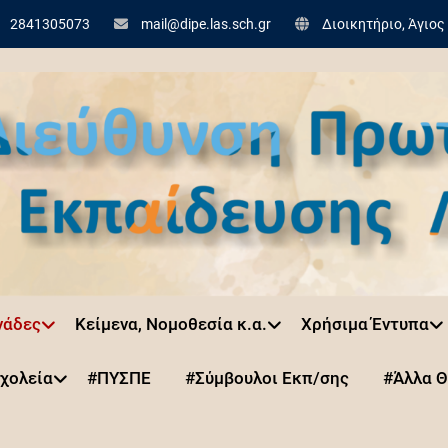
2841305073
mail@dipe.las.sch.gr
Διοικητήριο, Άγιος
νάδες
Κείμενα, Νομοθεσία κ.α.
Χρήσιμα Έντυπα
χολεία
#ΠΥΣΠΕ
#Σύμβουλοι Εκπ/σης
#Άλλα 