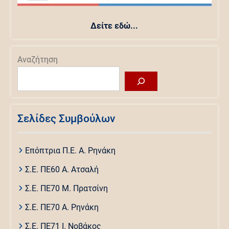
Δείτε εδώ...
Αναζήτηση
Σελίδες Συμβούλων
Επόπτρια Π.Ε. Α. Ρηνάκη
Σ.Ε. ΠΕ60 Α. Ατσαλή
Σ.Ε. ΠΕ70 Μ. Πρατσίνη
Σ.Ε. ΠΕ70 Α. Ρηνάκη
Σ.Ε. ΠΕ71 Ι. Νοβάκος