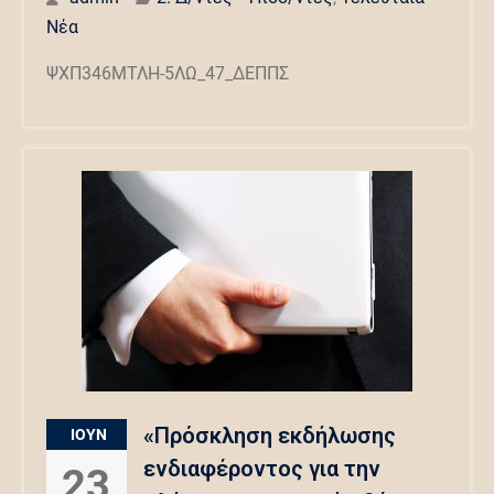
Νέα
ΨΧΠ346ΜΤΛΗ-5ΛΩ_47_ΔΕΠΠΣ
«Πρόσκληση εκδήλωσης
ΙΟΎΝ
ενδιαφέροντος για την
23