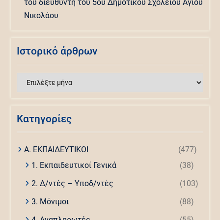
του διευθυντή του 5ου Δημοτικού Σχολείου Αγίου
Νικολάου
Ιστορικό άρθρων
Ιστορικό
άρθρων
Kατηγορίες
Α. ΕΚΠΑΙΔΕΥΤΙΚΟΙ
(477)
1. Εκπαιδευτικοί Γενικά
(38)
2. Δ/ντές – Υποδ/ντές
(103)
3. Μόνιμοι
(88)
4. Αναπληρωτές
(55)