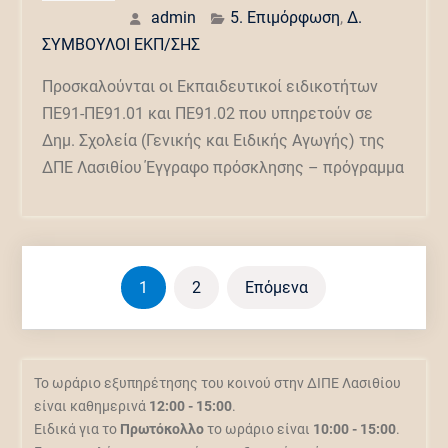
admin
5. Επιμόρφωση
,
Δ.
ΣΥΜΒΟΥΛΟΙ ΕΚΠ/ΣΗΣ
Προσκαλούνται οι Εκπαιδευτικοί ειδικοτήτων
ΠΕ91-ΠΕ91.01 και ΠΕ91.02 που υπηρετούν σε
Δημ. Σχολεία (Γενικής και Ειδικής Αγωγής) της
ΔΠΕ Λασιθίου Έγγραφο πρόσκλησης – πρόγραμμα
Σελιδοποίηση
1
2
Επόμενα
άρθρων
Το ωράριο εξυπηρέτησης του κοινού στην ΔΙΠΕ Λασιθίου
είναι καθημερινά
12:00 - 15:00
.
Ειδικά για το
Πρωτόκολλο
το ωράριο είναι
10:00 - 15:00
.