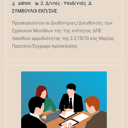
admin
2. Δ/ντές - Υποδ/ντές
,
Δ.
ΣΥΜΒΟΥΛΟΙ ΕΚΠ/ΣΗΣ
Προσκαλούνται οι Διυθύντριες/Διευθυντές των
Σχολικών Μονάδων της 1ης ενότητας ΔΠΕ
Λασιθίου αρμοδιότητας της Σ.Ε ΠΕ70 κας Μαρίας
Πρατσίνη Έγγραφο πρόσκλησης