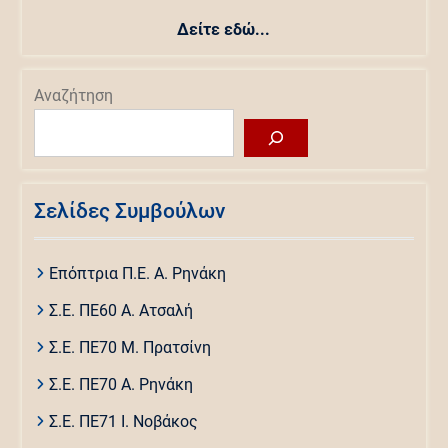
Δείτε εδώ...
Αναζήτηση
Σελίδες Συμβούλων
Επόπτρια Π.Ε. Α. Ρηνάκη
Σ.Ε. ΠΕ60 Α. Ατσαλή
Σ.Ε. ΠΕ70 Μ. Πρατσίνη
Σ.Ε. ΠΕ70 Α. Ρηνάκη
Σ.Ε. ΠΕ71 Ι. Νοβάκος