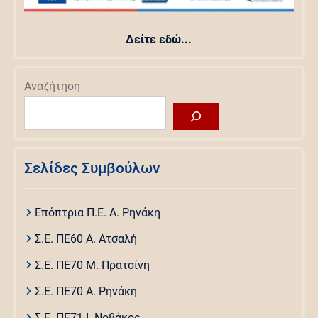
Δείτε εδώ...
Αναζήτηση
Σελίδες Συμβούλων
Επόπτρια Π.Ε. Α. Ρηνάκη
Σ.Ε. ΠΕ60 Α. Ατσαλή
Σ.Ε. ΠΕ70 Μ. Πρατσίνη
Σ.Ε. ΠΕ70 Α. Ρηνάκη
Σ.Ε. ΠΕ71 Ι. Νοβάκος