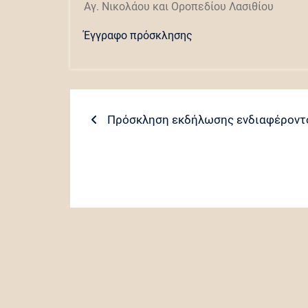
Αγ. Νικολάου και Οροπεδίου Λασιθίου
Έγγραφο πρόσκλησης
Πλοήγηση
Previous
Πρόσκληση εκδήλωσης ενδιαφέροντο
post:
άρθρων