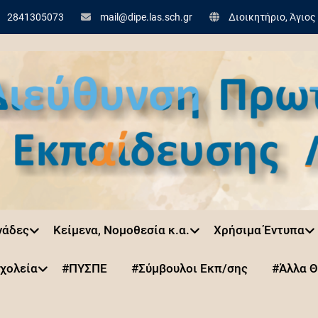
2841305073
mail@dipe.las.sch.gr
Διοικητήριο, Άγιος
νάδες
Κείμενα, Νομοθεσία κ.α.
Χρήσιμα Έντυπα
χολεία
#ΠΥΣΠΕ
#Σύμβουλοι Εκπ/σης
#Άλλα 