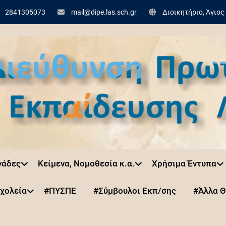
2841305073
mail@dipe.las.sch.gr
Διοικητήριο, Άγιος
νάδες
Κείμενα, Νομοθεσία κ.α.
Χρήσιμα Έντυπα
χολεία
#ΠΥΣΠΕ
#Σύμβουλοι Εκπ/σης
#Άλλα 