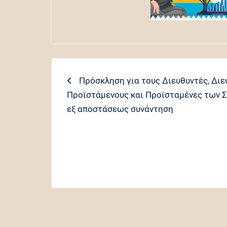
Πλοήγηση
Previous
Πρόσκληση για τους Διευθυντές, Διε
post:
Προϊστάμενους και Προϊσταμένες των Σ
άρθρων
εξ αποστάσεως συνάντηση