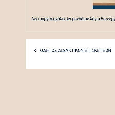
Λειτουργία-σχολικών-μονάδων-λόγω-διενέρ
Πλοήγηση
Previous
ΟΔΗΓΟΣ ΔΙΔΑΚΤΙΚΩΝ ΕΠΙΣΚΕΨΕΩΝ
post:
άρθρων