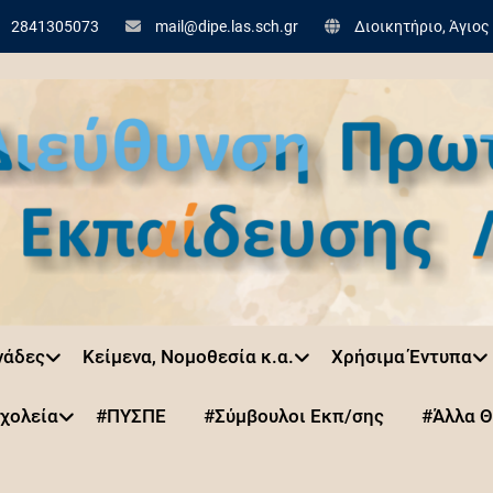
2841305073
mail@dipe.las.sch.gr
Διοικητήριο, Άγιος
νάδες
Κείμενα, Νομοθεσία κ.α.
Χρήσιμα Έντυπα
χολεία
#ΠΥΣΠΕ
#Σύμβουλοι Εκπ/σης
#Άλλα 